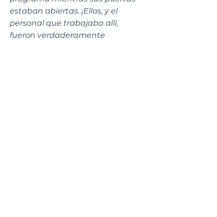
estaban abiertas. ¡Ellos, y el
personal que trabajaba allí,
fueron verdaderamente
bendecidos a través del refugio
seguro que Dios proveyó en la
casa!
Desde entonces, el ministerio ha
pasado por muchos cambios,
incluyendo un nuevo nombre -
End Slavery Ecuador (ESE). De
acuerdo con las necesidades de
nuestras mujeres, hemos
ajustado nuestro enfoque
principal para empoderarlas y
equiparlas para crecer en todas
las áreas de su vida y para
perseguir metas que las